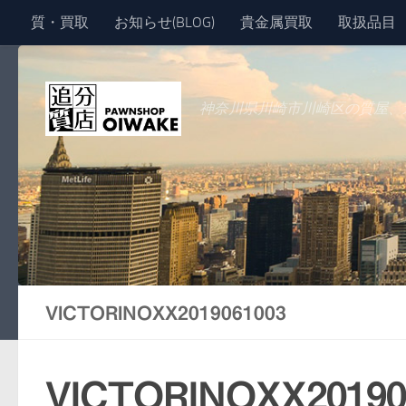
質・買取
お知らせ(BLOG)
貴金属買取
取扱品目
コンテンツへスキップ
神奈川県川崎市川崎区の質屋、
VICTORINOXX2019061003
VICTORINOXX20190