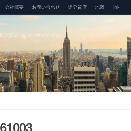
会社概要
お問い合わせ
追分質店
地図
link
追分質店のウェブサイトです。
61003