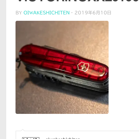
BY
OIWAKESHICHITEN
·
2019年6月10日