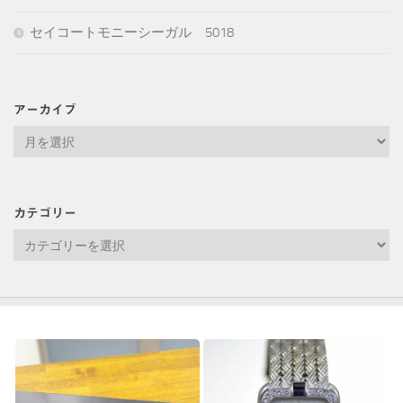
セイコートモニーシーガル 5018
アーカイブ
ア
ー
カ
イ
カテゴリー
ブ
カ
テ
ゴ
リ
ー