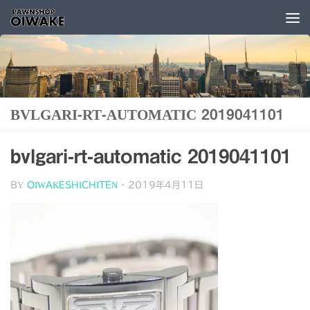
コンテンツへスキップ
BVLGARI-RT-AUTOMATIC 2019041101
bvlgari-rt-automatic 2019041101
BY
OIWAKESHICHITEN
·
2019年4月11日