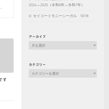
2024→2025（令和6年→令和7年）
す。
セイコートモニーシーガル 5018
アーカイブ
ア
ー
カ
イ
カテゴリー
ブ
カ
テ
です
ゴ
リ
ー