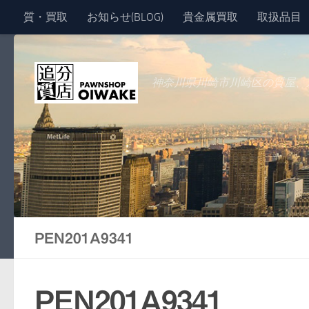
質・買取
お知らせ(BLOG)
貴金属買取
取扱品目
コンテンツへスキップ
神奈川県川崎市川崎区の質屋、
PEN201A9341
PEN201A9341