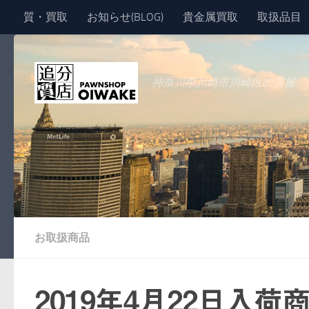
質・買取
お知らせ(BLOG)
貴金属買取
取扱品目
コンテンツへスキップ
神奈川県川崎市川崎区の質屋、
お取扱商品
2019年4月22日入