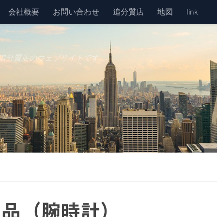
会社概要
お問い合わせ
追分質店
地図
link
追分質店のウェブサイトです。
荷商品（腕時計）