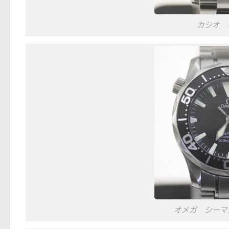
カシオ 
オメガ シーマ