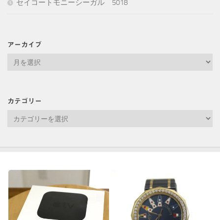
セイコートモニーシーガル 5018
アーカイブ
ア
ー
カ
イ
カテゴリー
ブ
カ
テ
ゴ
リ
ー