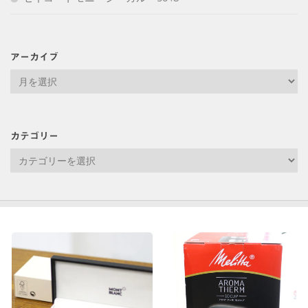
アーカイブ
ア
ー
カ
イ
カテゴリー
ブ
カ
テ
ゴ
リ
ー