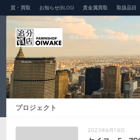
質・買取
お知らせ(BLOG)
貴金属買取
取扱品目
コンテンツへスキップ
神奈川県川崎市川崎区の質屋、
プロジェクト
2023年6月18日