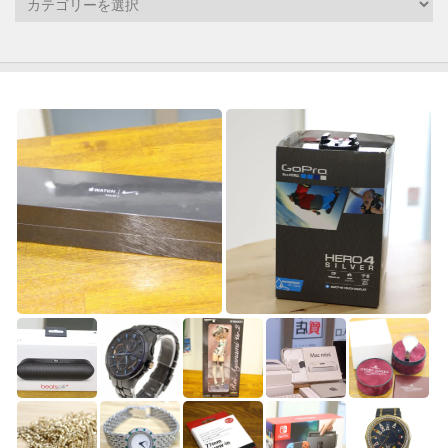
テ
ゴ
リ
ー