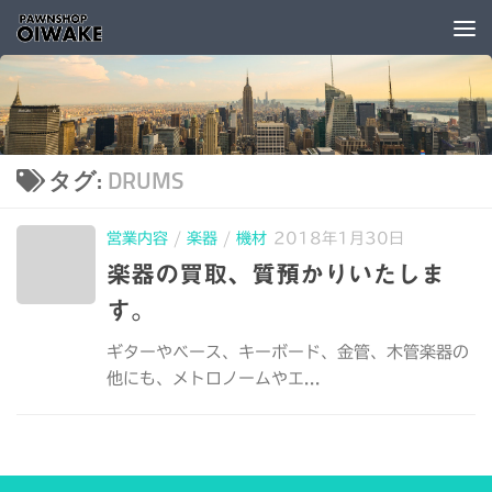
コンテンツへスキップ
タグ:
DRUMS
営業内容
/
楽器
/
機材
2018年1月30日
楽器の買取、質預かりいたしま
す。
ギターやベース、キーボード、金管、木管楽器の
他にも、メトロノームやエ...