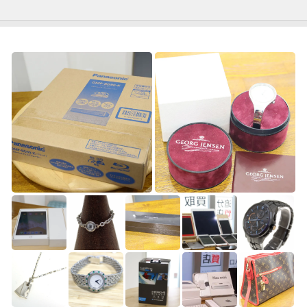
ゴ
リ
ー