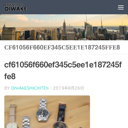
コンテンツへスキップ
CF61056F660EF345C5EE1E187245FFE8
cf61056f660ef345c5ee1e187245f
fe8
BY
OIWAKESHICHITEN
·
2019年8月26日