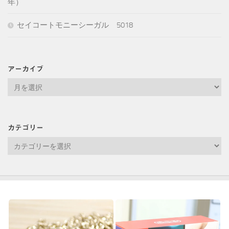
年）
セイコートモニーシーガル 5018
アーカイブ
ア
ー
カ
イ
カテゴリー
ブ
カ
テ
ゴ
リ
ー