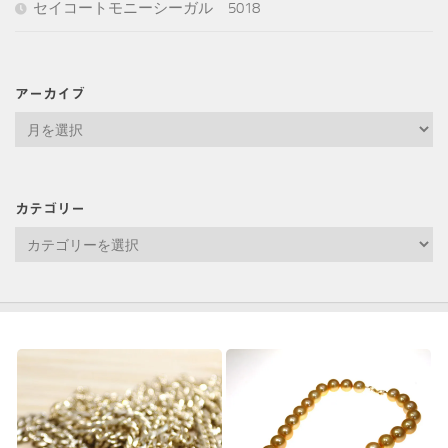
セイコートモニーシーガル 5018
アーカイブ
ア
ー
カ
イ
カテゴリー
ブ
カ
テ
ゴ
リ
ー