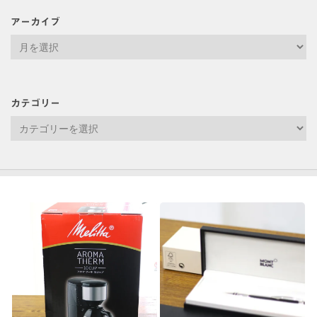
アーカイブ
ア
ー
カ
イ
カテゴリー
ブ
カ
テ
ゴ
リ
ー