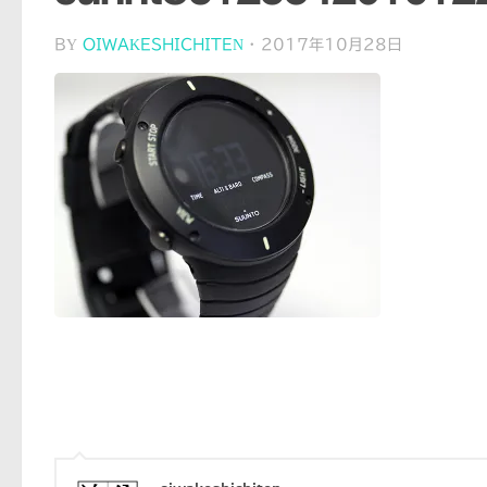
BY
OIWAKESHICHITEN
·
2017年10月28日