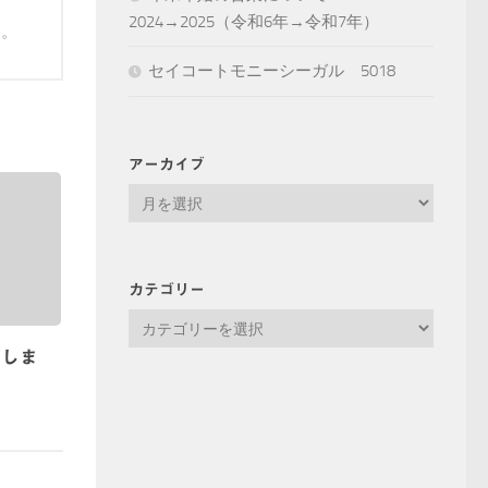
2024→2025（令和6年→令和7年）
す。
セイコートモニーシーガル 5018
アーカイブ
ア
ー
カ
イ
カテゴリー
ブ
カ
テ
たしま
ゴ
リ
ー