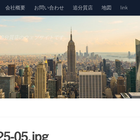
会社概要
お問い合わせ
追分質店
地図
link
追分質店のウェブサイトです。
5-05.jpg