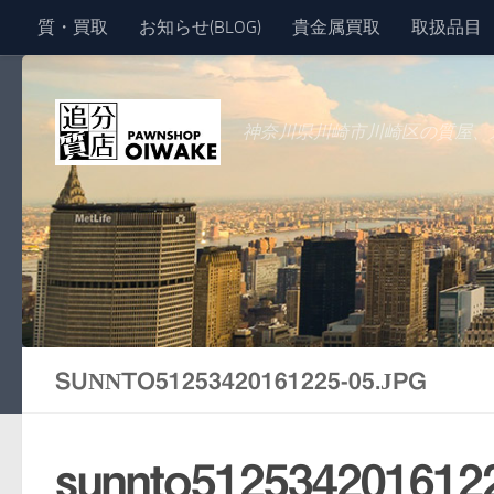
質・買取
お知らせ(BLOG)
貴金属買取
取扱品目
コンテンツへスキップ
神奈川県川崎市川崎区の質屋、
SUNNTO51253420161225-05.JPG
sunnto5125342016122