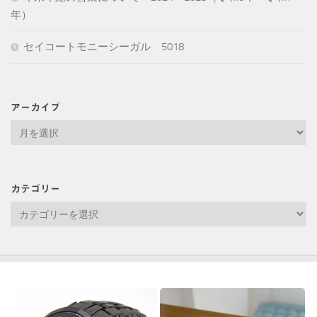
年）
セイコートモニーシーガル 5018
アーカイブ
ア
ー
カ
イ
カテゴリー
ブ
カ
テ
ゴ
リ
ー