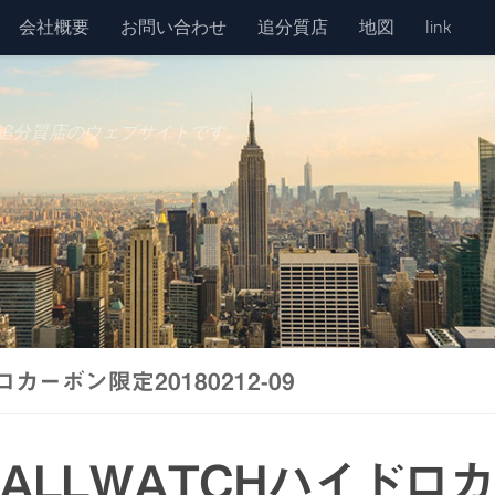
会社概要
お問い合わせ
追分質店
地図
link
追分質店のウェブサイトです。
ーボン限定20180212-09
ALLWATCHハイドロ