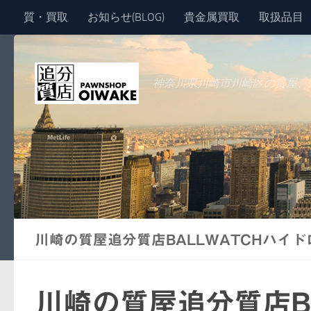
質・買取
お知らせ(BLOG)
貴金属買取
取扱品目
コンテンツへスキップ
神奈川県川崎市川崎区の質屋、
川崎の質屋追分質店BALLWATCHハイドロカ
川崎の質屋追分質店B