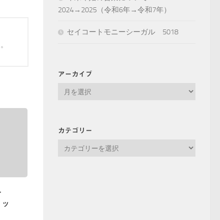
2024→2025（令和6年→令和7年）
セイコートモニーシーガル 5018
す。
アーカイブ
ア
ー
カ
イ
カテゴリー
ブ
カ
テ
ゴ
リ
-
ー
ョッ