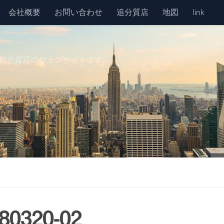
会社概要
お問い合わせ
追分質店
地図
link
追分質店のウェブサイトです。
0320-02