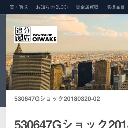
質・買取
お知らせ(BLOG)
貴金属買取
取扱品目
コンテンツへスキップ
神奈川県川崎市川崎区の質屋、
530647Gショック20180320-02
530647Gショック2018