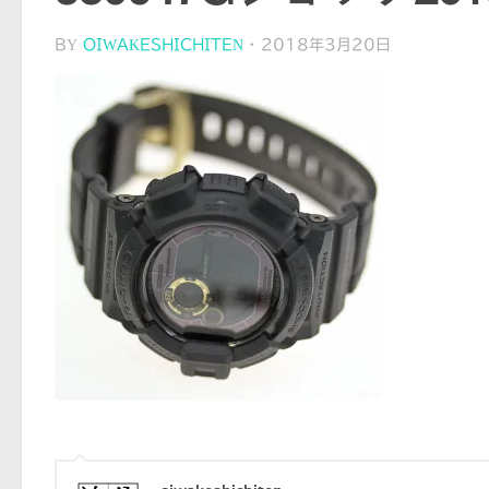
BY
OIWAKESHICHITEN
·
2018年3月20日