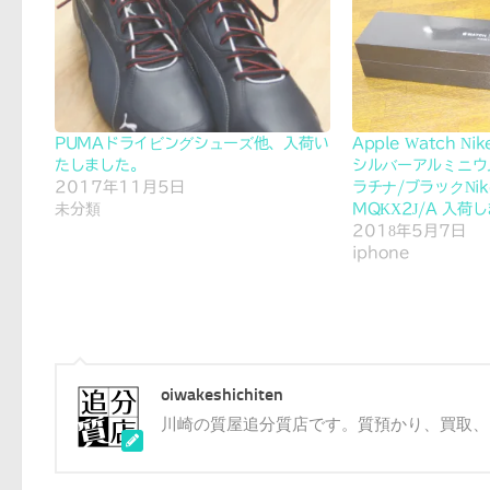
PUMAドライビングシューズ他、入荷い
Apple Watch N
たしました。
シルバーアルミニウ
2017年11月5日
ラチナ/ブラックNi
未分類
MQKX2J/A 入荷
2018年5月7日
iphone
oiwakeshichiten
川崎の質屋追分質店です。質預かり、買取、