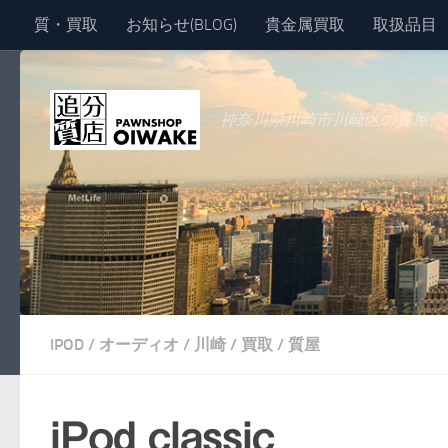
質・買取
お知らせ(BLOG)
貴金属買取
取扱品目
コンテンツへスキップ
神奈川県川崎市川崎区の質屋、
IPOD
/
オーディオ
/
川崎
/
買取
/
質屋
iPod classic