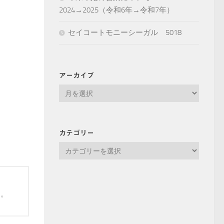
2024→2025（令和6年→令和7年）
セイコートモニーシーガル 5018
アーカイブ
ア
ー
カ
イ
カテゴリー
ブ
カ
テ
ゴ
リ
す。
ー